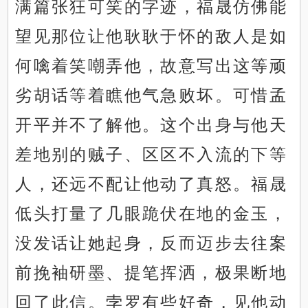
满篇张狂可笑的字迹，福晟仿佛能
望见那位让他耿耿于怀的敌人是如
何噙着笑嘲弄他，故意写出这等顽
劣胡话等着瞧他气急败坏。可惜孟
开平并不了解他。这个出身与他天
差地别的贼子、区区不入流的下等
人，还远不配让他动了真怒。福晟
低头打量了几眼跪伏在地的金玉，
没发话让她起身，反而迈步去往案
前挽袖研墨、提笔挥洒，极果断地
回了此信。孛罗有些好奇，见他动