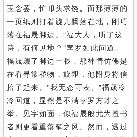
玉念罢，忙叩头求饶。而那薄薄的
一页纸则打着旋儿飘落在地，刚巧
落在福晟脚边。“福大人，听了这
诗，有何见地？”孛罗如此问道。
福晟觑了脚边一眼，那神情仿佛是
在看寻常秽物，旋即，他附身将信
拾了起来。“我无态可表。”福晟冷
冷回道，显然是不满孛罗方才之
举。见字如面，似福晟般尤为擅书
者则更看重落笔之风。然而，透过