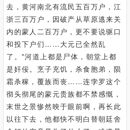
去，黄河南北有流民五百万户，江
浙三百万户，因破产从草原逃来关
内的蒙人二百万户，更不要说驱口
和投下户们……大元已全然乱
了。”河道上都是尸体，朝堂上都
是奸佞。烹子充饥，杀食胞弟，陨
霜杀稼，覆族而丧……连孛罗这个
彻头彻尾的蒙元贵族都不禁感慨，
末世之景惨然映于眼前啊，再长此
以往下去，他都快不明白替朝廷舍