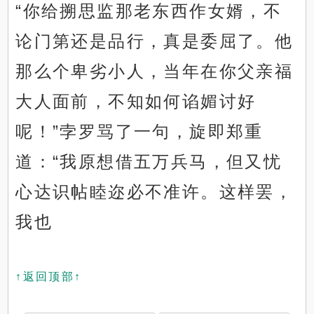
“你给搠思监那老东西作女婿，不
论门第还是品行，真是委屈了。他
那么个卑劣小人，当年在你父亲福
大人面前，不知如何谄媚讨好
呢！”孛罗骂了一句，旋即郑重
道：“我原想借五万兵马，但又忧
心达识帖睦迩必不准许。这样罢，
我也
↑返回顶部↑