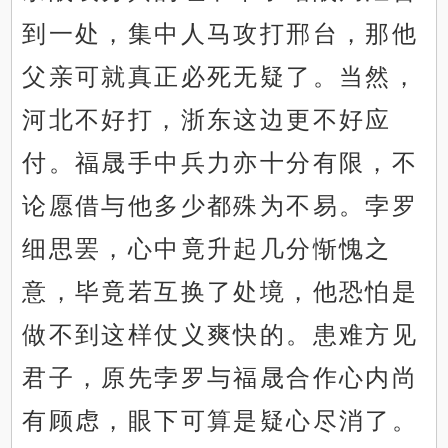
到一处，集中人马攻打邢台，那他
父亲可就真正必死无疑了。当然，
河北不好打，浙东这边更不好应
付。福晟手中兵力亦十分有限，不
论愿借与他多少都殊为不易。孛罗
细思罢，心中竟升起几分惭愧之
意，毕竟若互换了处境，他恐怕是
做不到这样仗义爽快的。患难方见
君子，原先孛罗与福晟合作心内尚
有顾虑，眼下可算是疑心尽消了。