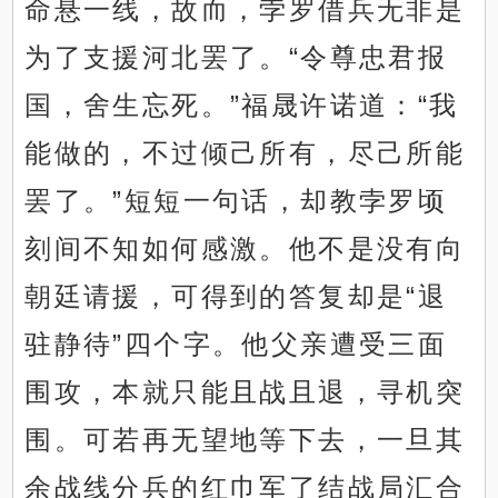
命悬一线，故而，孛罗借兵无非是
为了支援河北罢了。“令尊忠君报
国，舍生忘死。”福晟许诺道：“我
能做的，不过倾己所有，尽己所能
罢了。”短短一句话，却教孛罗顷
刻间不知如何感激。他不是没有向
朝廷请援，可得到的答复却是“退
驻静待”四个字。他父亲遭受三面
围攻，本就只能且战且退，寻机突
围。可若再无望地等下去，一旦其
余战线分兵的红巾军了结战局汇合