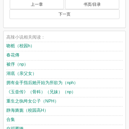
上一章
书页/目录
下一页
高辣小说相关阅读：
吻栀（校园h）
春花傳
被俘（np）
湖底（亲父女）
拥有金手指后她开始为所欲为（nph）
《玉壶传》（骨科）（兄妹）（np）
重生之纨绔女公子（NPH）
静海旖旎（校园高H）
合集
自蹈覆辙