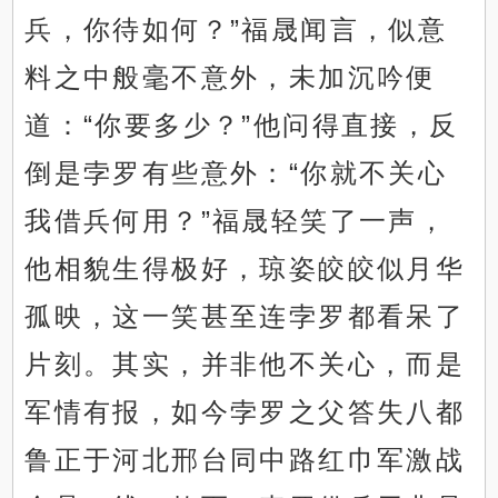
兵，你待如何？”福晟闻言，似意
料之中般毫不意外，未加沉吟便
道：“你要多少？”他问得直接，反
倒是孛罗有些意外：“你就不关心
我借兵何用？”福晟轻笑了一声，
他相貌生得极好，琼姿皎皎似月华
孤映，这一笑甚至连孛罗都看呆了
片刻。其实，并非他不关心，而是
军情有报，如今孛罗之父答失八都
鲁正于河北邢台同中路红巾军激战