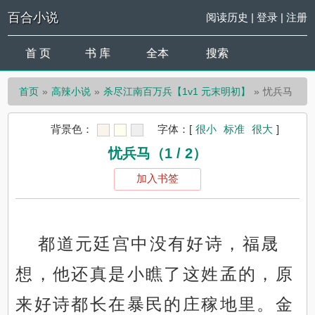
百合小说
阅读历史
|
登录
|
注册
首 页
书 库
全本
搜索
首页
高辣小说
杀尽江南百万兵【1v1 元末明初】
忧兵马
背景色：
字体：
[
很小
标准
很大
]
忧兵马（1 / 2）
加入书签
都道元廷宫中没有好诗，福晟
想，他还真是小瞧了这姓孟的，原
来好诗都长在暴民的庄稼地里。金