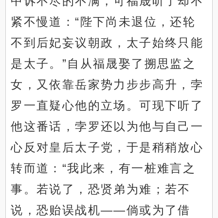
中诉不尽的不满，可福晟听了却不
紧不慢道：“陛下尚未退位，还轮
不到后妃妄议朝政，太子始终只能
是太子。”自从福晟娶了搠思监之
女，又依靠岳家势力步步高升，孛
罗一直疑心他的立场。可现下听了
他这番话，孛罗还以为他与自己一
心反对皇后太子党，于是稍稍放心
转而道：“我此来，有一桩难言之
事。若说了，恐贤弟为难；若不
说，恐贻误战机——倘或为了借