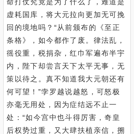
命打仗究竟是为了什么了，难道是
虚耗国库，将大元拉向更加无可挽
回的境地吗？“从前颁布的《至正
条格》，如今都作了废。律法乱，
徭役重，税捐杂，红巾军遍布半宇
内，陛下却尝言天下太平无事，无
策以待之。真不知道我大元朝还有
何可望！”孛罗越说越怒，可怒极
亦毫无用处，因为症结远不止一
处：“如今宫中也斗得厉害，奇皇
后权势过重，又大肆扶植亲信，搠