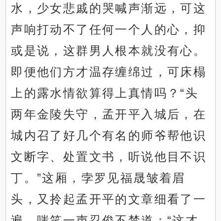
水，少女悲戚的哭喊声渐远，可这
声响打动不了任何一个人的心，抑
或是说，这群男人根本就没有心。
即便他们方才温存缠绵过，可床榻
上的露水情欲算得上真情吗？“头
两年金陵失守，孟开平入城后，在
城内召了好几个有名的师爷帮他识
文断字、处置文书，听说他目不识
丁。”这厢，孛罗见福晟皱着眉
头，又拎起孟开平的文章细看了一
遍，嗤笑一声忍俊不禁道：“这才