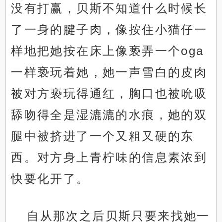
没有打赢，贝斯不知道什么时候长
了一身的腱子肉，像按住小猫仔一
样地把她按在床上像亵弄一个oga
一样亵玩着她，她一声雪白的皮肉
被对方亵玩得通红，胸口也被吮吸
舔吻得全是湿漉漉的水痕，她的双
腿中被挤进了一个又粗又硬的东
西。对方身上青柠味的信息素浓到
快要化开了。
自从那次之后贝斯只要来找她一