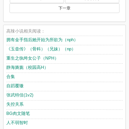
下一章
高辣小说相关阅读：
拥有金手指后她开始为所欲为（nph）
《玉壶传》（骨科）（兄妹）（np）
重生之纨绔女公子（NPH）
静海旖旎（校园高H）
合集
自蹈覆辙
张武特佳(1v2)
失控关系
BG肉文随笔
人不弱智时