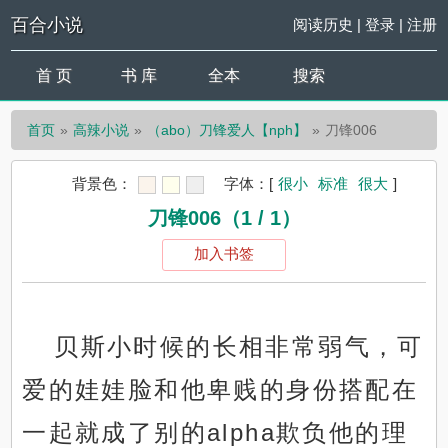
百合小说
阅读历史
|
登录
|
注册
首 页
书 库
全本
搜索
首页
高辣小说
（abo）刀锋爱人【nph】
刀锋006
背景色：
字体：
[
很小
标准
很大
]
刀锋006（1 / 1）
加入书签
贝斯小时候的长相非常弱气，可
爱的娃娃脸和他卑贱的身份搭配在
一起就成了别的alpha欺负他的理