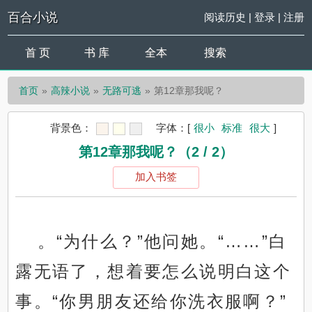
百合小说
阅读历史
|
登录
|
注册
首 页
书 库
全本
搜索
首页
高辣小说
无路可逃
第12章那我呢？
背景色：
字体：
[
很小
标准
很大
]
第12章那我呢？（2 / 2）
加入书签
。“为什么？”他问她。“……”白
露无语了，想着要怎么说明白这个
事。“你男朋友还给你洗衣服啊？”