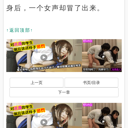
身后，一个女声却冒了出来。
↑返回顶部↑
x
上一页
书页/目录
下一章
x