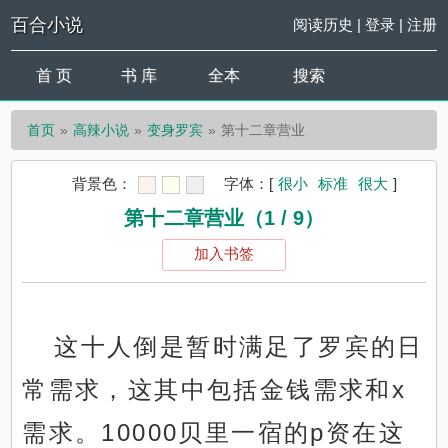
百合小说
阅读历史
|
登录
|
注册
首 页
书 库
全本
搜索
首页
高辣小说
变身罗宾
第十二章营业
背景色：
字体：
[
很小
标准
很大
]
第十二章营业（1 / 9）
加入书签
这十人倒是暂时满足了罗宾的日
常需求，这其中包括金钱需求和x
需求。10000贝里一宿的p资在这