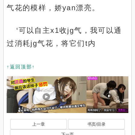
气花的模样，娇yan漂亮。
‘可以自主x1收jg气，我可以通
过消耗jg气花，将它们t内
↑返回顶部↑
x
上一章
书页/目录
下一页