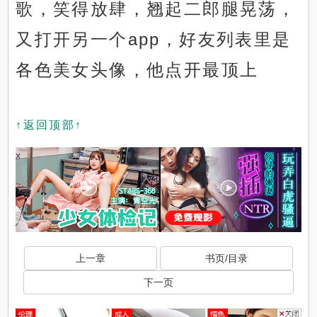
歌，笑得放肆，翘起二郎腿晃荡，
又打开另一个app，好友列表里是
各色美女头像，他点开最顶上
↑返回顶部↑
x
上一章
书页/目录
下一页
x