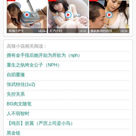
高辣小说相关阅读：
拥有金手指后她开始为所欲为（nph）
重生之纨绔女公子（NPH）
自蹈覆辙
张武特佳(1v2)
失控关系
BG肉文随笔
人不弱智时
【纯百】折翼（严厉上司是小鸟）
黑金链