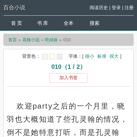
百合小说
阅读历史
|
登录
|
注册
首 页
书 库
全本
搜索
首页
高辣小说
吃掉妳
010
背景色：
字体：
[
很小
标准
很大
]
010（1 / 2）
加入书签
欢迎party之后的一个月里，晓
羽也大概知道了些孔灵翰的情况，
倒不是她特意打听，而是孔灵翰