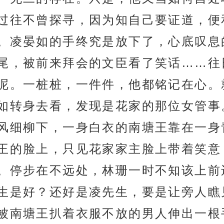
过往不曾探寻，因为知自己要证道，便
。凌晏如的手终究是放下了，心底叹息
尾，被前来拜会的文臣看了笑话……往
呢。一桩桩，一件件，他都铭记在心。
如转身去看，发现是花家的那位女管事
风细柳下，一身白衣的南塘王靠在一身
王的脸上，只见花家家主脸上带着笑意
。停步在不远处，林珊一时不知该上前
生是好？还好是凌先生，要是让旁人瞧
被南塘王扒着衣服不放的男人伸出一根