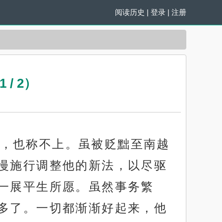
阅读历史
|
登录
|
注册
/ 2）
，也称不上。虽被贬黜至南越
慢施行调整他的新法，以尽驱
一展平生所愿。虽然事务繁
多了。一切都渐渐好起来，他