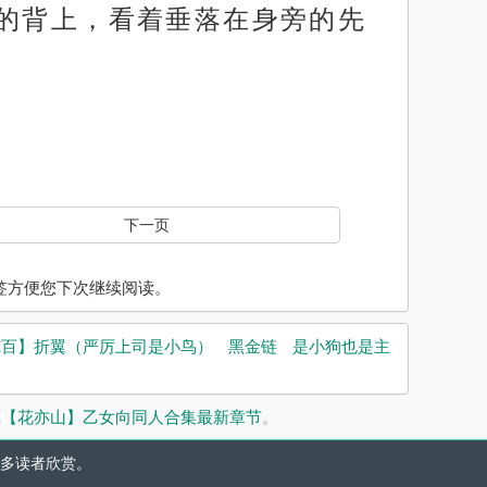
的背上，看着垂落在身旁的先
下一页
入书签方便您下次继续阅读。
纯百】折翼（严厉上司是小鸟）
黑金链
是小狗也是主
藏
【花亦山】乙女向同人合集最新章节
。
多读者欣赏。