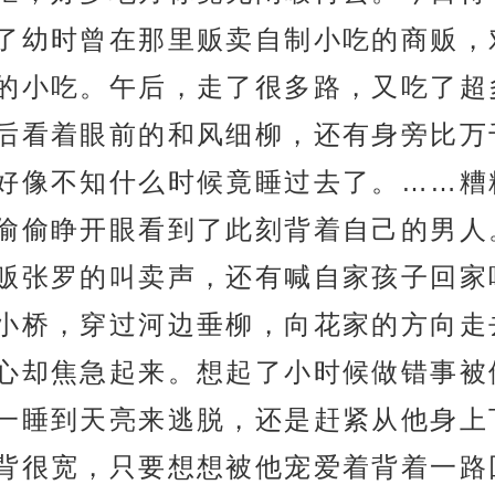
了幼时曾在那里贩卖自制小吃的商贩，
的小吃。午后，走了很多路，又吃了超
后看着眼前的和风细柳，还有身旁比万
好像不知什么时候竟睡过去了。……糟
偷偷睁开眼看到了此刻背着自己的男人
贩张罗的叫卖声，还有喊自家孩子回家
小桥，穿过河边垂柳，向花家的方向走
心却焦急起来。想起了小时候做错事被
一睡到天亮来逃脱，还是赶紧从他身上
背很宽，只要想想被他宠爱着背着一路