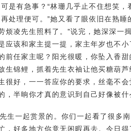
。可是有急事？“林珊几乎止不住想笑，
来再处理便可。”她又看了眼依旧在熟睡
劳烦凌先生照料了。”说完，她深深一
是应该和家主提一提，家主年岁也不小
的前任家主呢？阳光很暖，你坠入香甜
放生锦鲤，抓着先生衣袖让他买糖葫芦
生很好，一一答应你的要求，丝毫不会
的，半晌你才真的意识到自己好像被什
先生一起赏景的。你们一起看了很多南
忙，好多地方你竟无闲暇再去。今日得