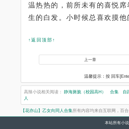
温热热的，前所未有的喜悦席
生的白发。小时候总喜欢摸他
↑返回顶部↑
上一章
温馨提示：按 回车[En
高辣小说相关阅读：
静海旖旎（校园高H）
合集
自
人
【花亦山】乙女向同人合集
所有内容均来自互联网，百合
本站所有小说