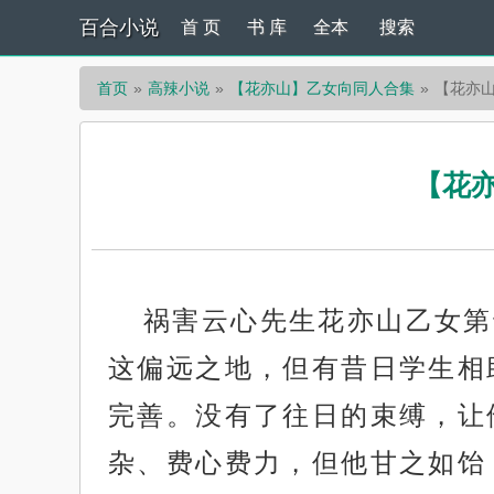
百合小说
首 页
书 库
全本
搜索
首页
高辣小说
【花亦山】乙女向同人合集
【花亦
【花亦
祸害云心先生花亦山乙女第
这偏远之地，但有昔日学生相
完善。没有了往日的束缚，让
杂、费心费力，但他甘之如饴