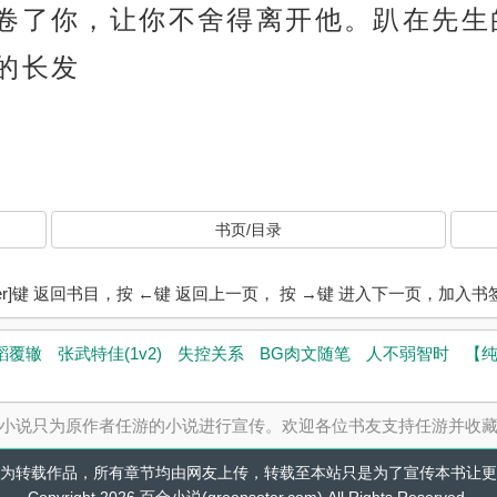
卷了你，让你不舍得离开他。趴在先生
的长发
书页/目录
ter]键 返回书目，按 ←键 返回上一页， 按 →键 进入下一页，加
蹈覆辙
张武特佳(1v2)
失控关系
BG肉文随笔
人不弱智时
【
小说只为原作者任游的小说进行宣传。欢迎各位书友支持任游并收
为转载作品，所有章节均由网友上传，转载至本站只是为了宣传本书让更