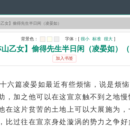
山乙女】偷得先生半日闲（凌晏如）
背景色：
字体：
[
很小
标准
很大
]
山乙女】偷得先生半日闲（凌晏如）（1 
加入书签
十六篇凌晏如最近有些烦恼，说是烦恼
助，加之他可以在这宣京触不到之地慢
他在这片贫苦的土地上可以大展施为，
，比过往在宣京身处漩涡的势力之争好