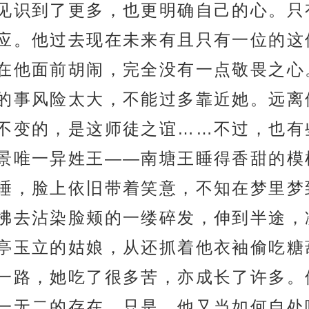
见识到了更多，也更明确自己的心。只
应。他过去现在未来有且只有一位的这
在他面前胡闹，完全没有一点敬畏之心
的事风险太大，不能过多靠近她。远离
不变的，是这师徒之谊……不过，也有
景唯一异姓王——南塘王睡得香甜的模
睡，脸上依旧带着笑意，不知在梦里梦
拂去沾染脸颊的一缕碎发，伸到半途，
亭玉立的姑娘，从还抓着他衣袖偷吃糖
一路，她吃了很多苦，亦成长了许多。
一无二的存在。只是，他又当如何自处