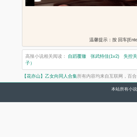
x
温馨提示：按 回车[En
高辣小说相关阅读：
自蹈覆辙
张武特佳(1v2)
失控
子）
【花亦山】乙女向同人合集
所有内容均来自互联网，百合
本站所有小说