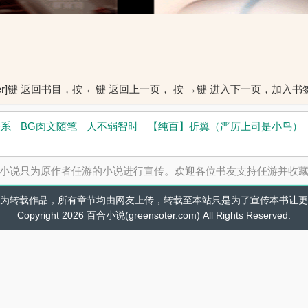
ter]键 返回书目，按 ←键 返回上一页， 按 →键 进入下一页，加
关系
BG肉文随笔
人不弱智时
【纯百】折翼（严厉上司是小鸟）
小说只为原作者任游的小说进行宣传。欢迎各位书友支持任游并收
为转载作品，所有章节均由网友上传，转载至本站只是为了宣传本书让更
Copyright 2026 百合小说(greensoter.com) All Rights Reserved.