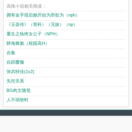
高辣小说相关阅读：
拥有金手指后她开始为所欲为（nph）
《玉壶传》（骨科）（兄妹）（np）
重生之纨绔女公子（NPH）
静海旖旎（校园高H）
合集
自蹈覆辙
张武特佳(1v2)
失控关系
BG肉文随笔
人不弱智时