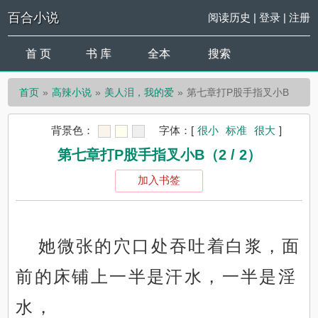
百合小说
阅读历史
|
登录
|
注册
首 页
书 库
全本
搜索
首页
高辣小说
美人泪，我的爱
第七章打P股手指叉小B
背景色：
字体：
[
很小
标准
很大
]
第七章打P股手指叉小B（2 / 2）
加入书签
她微张的穴口处吞吐着白浆，面
前的床铺上一半是汗水，一半是淫
水，