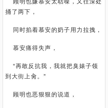
顾明也嫌慕安太聒噪，又往深处
捅了两下，
同时掐着慕安的奶子用力拉拽，
慕安痛得失声，
“再敢反抗我，我就把臭婊子领
到大街上肏。”
顾明也恶狠狠的说道，