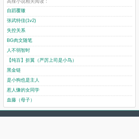
高辣小说相关阅读：
自蹈覆辙
张武特佳(1v2)
失控关系
BG肉文随笔
人不弱智时
【纯百】折翼（严厉上司是小鸟）
黑金链
是小狗也是主人
惹人慊的女同学
血藤（母子）