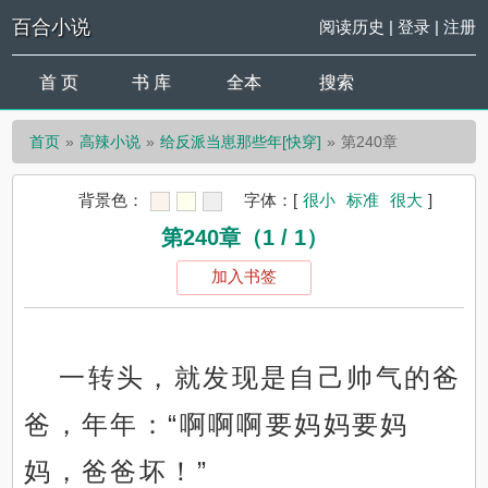
百合小说
阅读历史
|
登录
|
注册
首 页
书 库
全本
搜索
首页
高辣小说
给反派当崽那些年[快穿]
第240章
背景色：
字体：
[
很小
标准
很大
]
第240章（1 / 1）
加入书签
一转头，就发现是自己帅气的爸
爸，年年：“啊啊啊要妈妈要妈
妈，爸爸坏！”